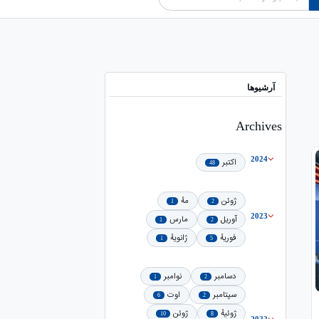
آرشیوها
Archives
2024
اکتبر
48
ژوئن
مهٔ
1
2
2023
آوریل
مارس
1
2
فوریهٔ
ژانویهٔ
1
5
دسامبر
نوامبر
1
2
سپتامبر
اوت
6
2
ژوئیهٔ
ژوئن
10
8