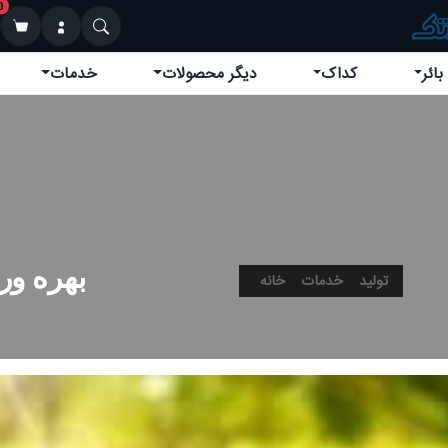
0
بائر
کداک
دیگر محصولات
خدمات
بهره و
تولید
خدمات
خانه