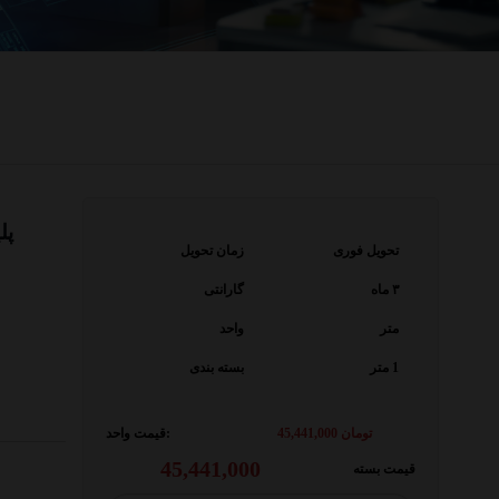
پلی
تحویل فوری
زمان تحویل
۳ ماه
گارانتی
متر
واحد
1 متر
بسته بندی
تومان
45,441,000
قیمت واحد:
45,441,000
قیمت بسته