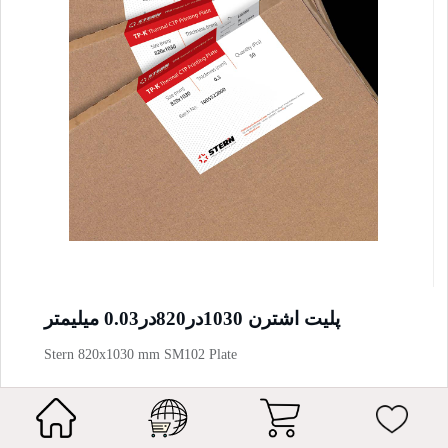
پلیت اشترن 1030در820در0.03 میلیمتر
Stern 820x1030 mm SM102 Plate
● Thermal CTP plates with balanced press performance,