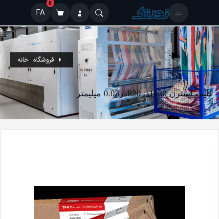
0
FA
فروشگاه
خانه
پلیت اشترن 1030در820در0.03 میلیمتر