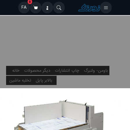
0
FA
باومن- ولنبرگ
چاپ انتشارات
دیگر محصولات
خانه
بالابر پایل
تخلیه ماشین
AS-1000