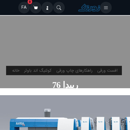
0
FA
افست ورقی
راهکارهای چاپ ورقی
کوئنیگ اند باوئر
خانه
رپیدا 76