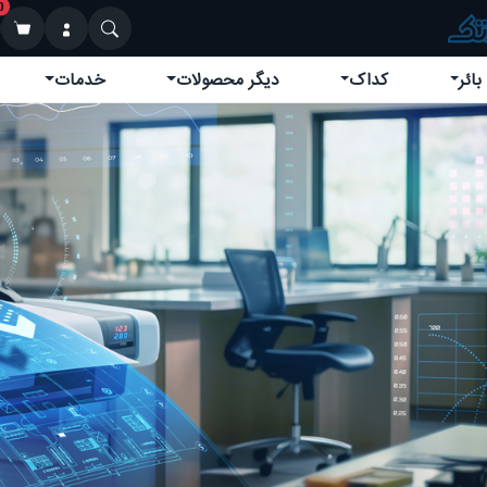
0
بائر
کداک
دیگر محصولات
خدمات