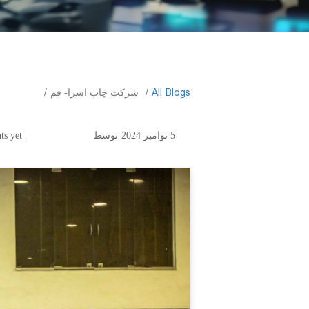
All Blogs
شرکت چاپ اسرا- قم
5 نوامبر 2024
توسط
| No comments yet
شرکت چاپ اسرا- ق