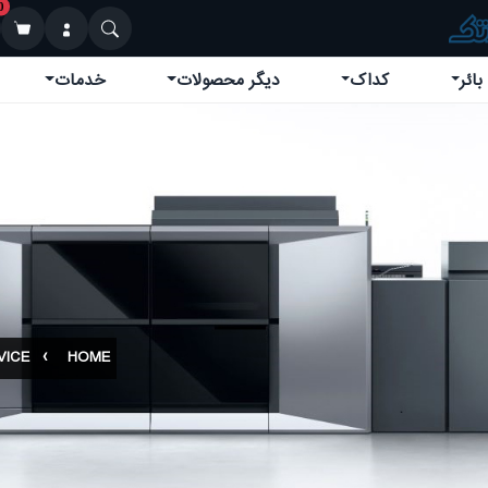
0
بائر
کداک
دیگر محصولات
خدمات
VICE
HOME