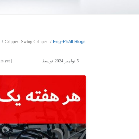
Eng-Ph
All Blogs
Gripper- Swing Gripper
5 نوامبر 2024
توسط
| No comments yet
pper- Swing Gripper