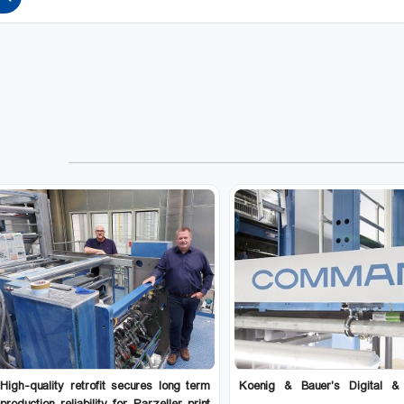
High-quality retrofit secures long term
Koenig & Bauer's Digital 