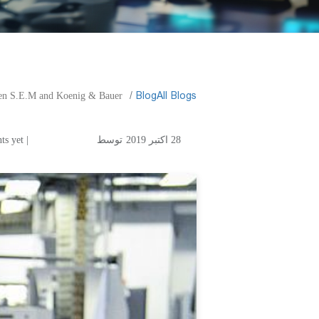
​Blog
All Blogs
een S.E.M and Koenig & Bauer
28 اکتبر 2019
توسط
| No comments yet
and Koenig & Bauer