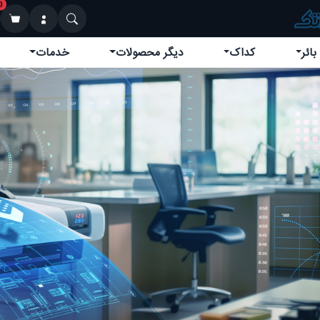
0
بائر
کداک
دیگر محصولات
خدمات