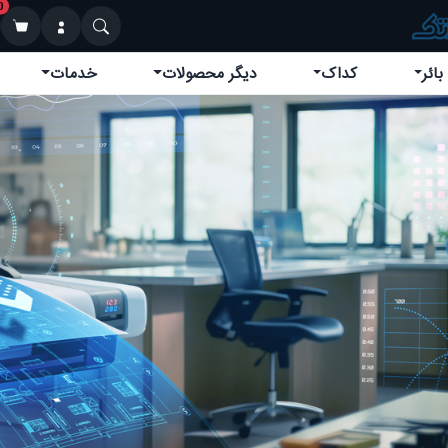
0
خدمات
دیگر محصولات
کداک
کوین