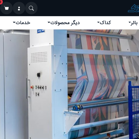
0
بائر
کداک
دیگر محصولات
خدمات