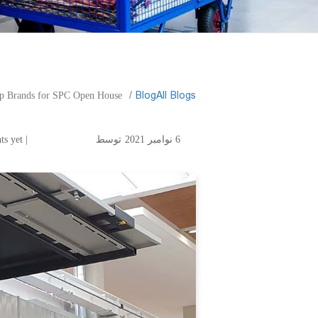
​Blog
All Blogs
p Brands for SPC Open House
6 نوامبر 2021
توسط
| No comments yet
for SPC Open House