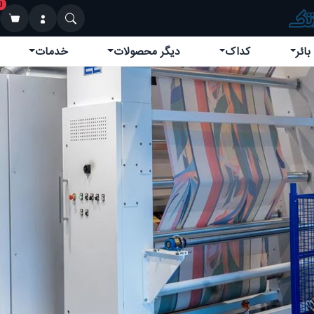
0
بائر
کداک
دیگر محصولات
خدمات