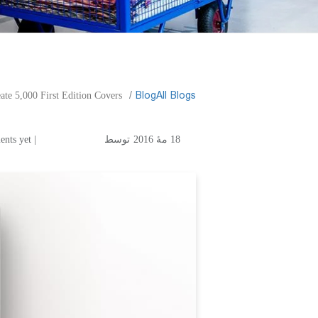
​Blog
All Blogs
ate 5,000 First Edition Covers
18 مهٔ 2016
توسط
| No comments yet
o create 5,000 First
Edition Covers