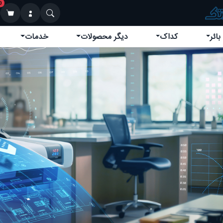
0
بائر
کداک
دیگر محصولات
خدمات