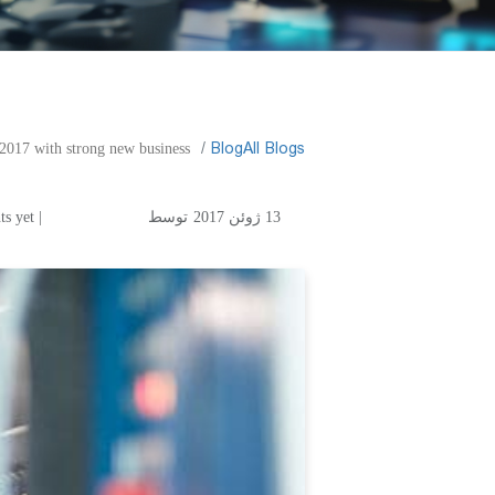
​Blog
All Blogs
 2017 with strong new business
13 ژوئن 2017
توسط
| No comments yet
 strong new business