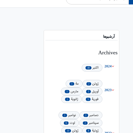
آرشیوها
Archives
2024
اکتبر
48
ژوئن
مهٔ
1
2
2023
آوریل
مارس
1
2
فوریهٔ
ژانویهٔ
1
5
دسامبر
نوامبر
1
2
سپتامبر
اوت
6
2
ژوئیهٔ
ژوئن
10
8