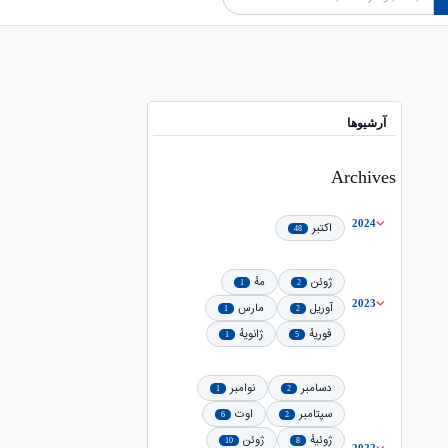
آرشیوها
Archives
2024
اکتبر
48
ژوئن
مهٔ
1
2
2023
آوریل
مارس
1
2
فوریهٔ
ژانویهٔ
1
5
دسامبر
نوامبر
1
2
سپتامبر
اوت
6
2
ژوئیهٔ
ژوئن
10
8