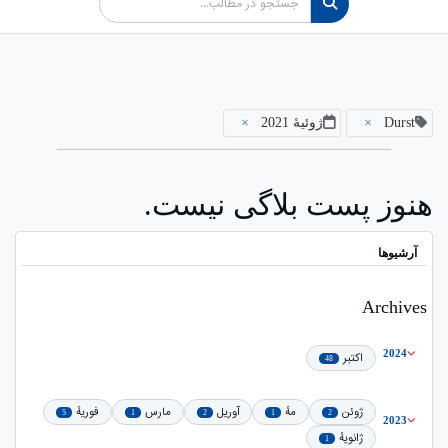
Durst
×
ژوئیهٔ 2021
×
هنوز پست بلاگی نیست.
آرشیوها
Archives
2024
اکتبر
48
ژوئن
مهٔ
آوریل
مارس
فوریهٔ
5
1
2
1
2
2023
ژانویهٔ
1