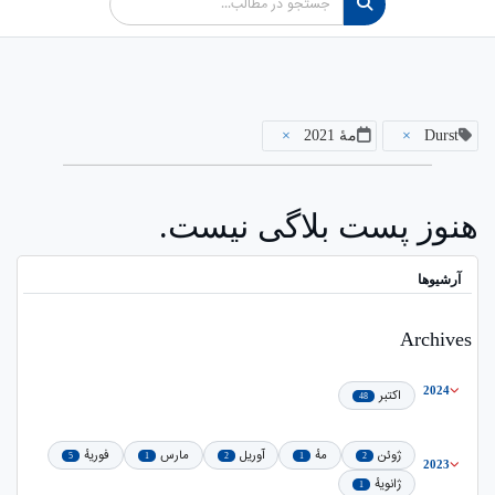
Durst
×
مهٔ 2021
×
هنوز پست بلاگی نیست.
آرشیوها
Archives
2024
اکتبر
48
ژوئن
مهٔ
آوریل
مارس
فوریهٔ
5
1
2
1
2
2023
ژانویهٔ
1