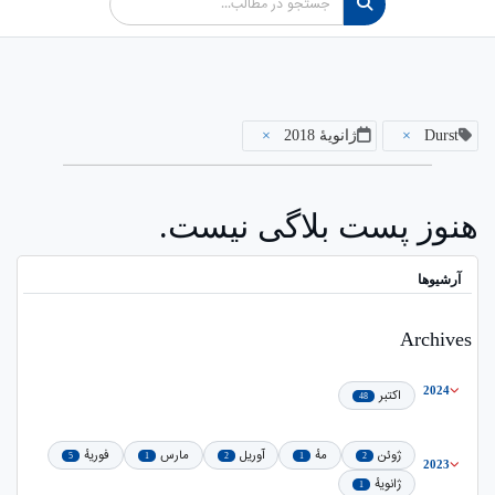
Durst
×
ژانویهٔ 2018
×
هنوز پست بلاگی نیست.
آرشیوها
Archives
2024
اکتبر
48
ژوئن
مهٔ
آوریل
مارس
فوریهٔ
5
1
2
1
2
2023
ژانویهٔ
1