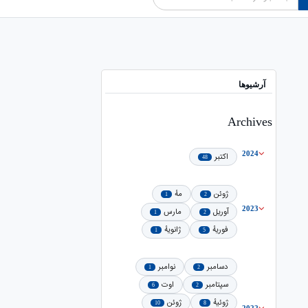
آرشیوها
Archives
2024
اکتبر
48
ژوئن
مهٔ
1
2
2023
آوریل
مارس
1
2
فوریهٔ
ژانویهٔ
1
5
دسامبر
نوامبر
1
2
سپتامبر
اوت
6
2
ژوئیهٔ
ژوئن
10
8